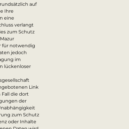
rundsätzlich auf
e Ihre
n eine
hluss verlangt
dies zum Schutz
 Mazur
r für notwendig
Daten jedoch
ragung im
in lückenloser
sgesellschaft
angebotenen Link
Fall die dort
ngungen der
 Unabhängigkeit
lärung zum Schutz
enz oder Inhalte
senen Daten wird