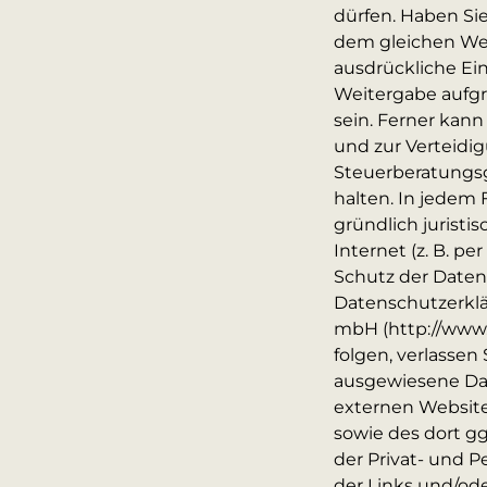
dürfen. Haben Sie
dem gleichen Weg
ausdrückliche Ei
Weitergabe aufgr
sein. Ferner kan
und zur Verteidi
Steuerberatungsg
halten. In jedem 
gründlich juristi
Internet (z. B. p
Schutz der Daten 
Datenschutzerklä
mbH (http://www.
folgen, verlassen
ausgewiesene Da
externen Website
sowie des dort g
der Privat- und P
der Links und/od