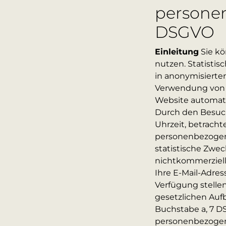
personen
DSGVO
Einleitung
Sie kö
nutzen. Statistis
in anonymisierter
Verwendung von Co
Website automati
Durch den Besuch
Uhrzeit, betrach
personenbezogene
statistische Zwe
nichtkommerzielle
Ihre E-Mail-Adress
Verfügung stelle
gesetzlichen Aufb
Buchstabe a, 7 D
personenbezogen