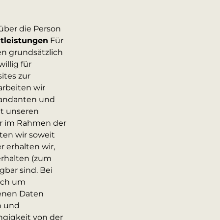
über die Person
tleistungen
Für
n grundsätzlich
illig für
ites zur
arbeiten wir
Mandanten und
t unseren
der im Rahmen der
ten wir soweit
 erhalten wir,
 erhalten (zum
gbar sind. Bei
uch um
genen Daten
n und
gigkeit von der