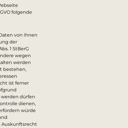
Webseite
DSGVO folgende
Daten von Ihnen
lung der
Abs. 1 StBerG
sondere wegen
halten werden
t bestehen,
eressen
t ist ferner
ufgrund
t werden dürfen
ntrolle dienen,
erfordern würde
und
s Auskunftsrecht