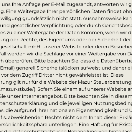
 uns Ihre Anfrage per E-Mail zugesandt, antworten wir g
. Eine Weitergabe Ihrer persönlichen Daten findet ohn
nwillgung grundsätzlich nicht statt. Ausnahmsweise kan
und gesetzlicher Verpflichtung oder durch Gerichtsbesc
n es zu einer Weitergabe der Daten kommen, wenn wir 
gung der Rechte, des Eigentums oder der Sicherheit der
esellschaft mbH, unserer Website oder deren Besuche
Fall werden wir die Sachlage vor einer Weitergabe von 
sch überprüfen. Bitte beachten Sie, dass die Datenübert
er Email) generell Sicherheitslücken aufweist und daher e
vor dem Zugriff Dritter nicht gewährleistet ist. Diese
rung gilt nur für die Website der Mazur Steuerberatung
mazur-stb.de/). Sofern Sie einem auf unserer Website 
 Sie unser Internetangebot. Bitte beachten Sie in diesem 
tenschutzerklärung und die jeweiligen Nutzungsbedi
s, die aufgrund ihrer nationalen Eigenständigkeit und
gfls. abweichenden Rechts nicht dem Inhalt dieser Erk
ersönlichkeitssphäre unterliegen. Eine Haftung für Exist
er die datenschutzrechtliche Behandlung von hinterlas