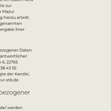
te zur
e Mazur
hierzu erteilt.
e genannten
ergabe ihrer
bezogener Daten
Verantwortlicher:
 6, 22765
/ 38 43 55
te der Kanzlei,
ur-stb.de
nbezogener
.de/ werden