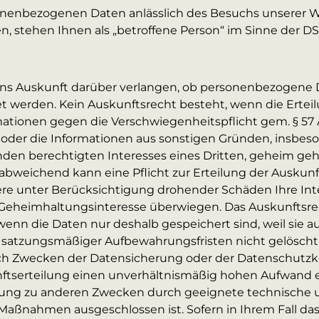
onenbezogenen Daten anlässlich des Besuchs unserer 
en, stehen Ihnen als „betroffene Person“ im Sinne der 
ns Auskunft darüber verlangen, ob personenbezogene 
et werden. Kein Auskunftsrecht besteht, wenn die Ertei
ationen gegen die Verschwiegenheitspflicht gem. § 57 
oder die Informationen aus sonstigen Gründen, insbe
den berechtigten Interesses eines Dritten, geheim ge
abweichend kann eine Pflicht zur Erteilung der Auskunf
e unter Berücksichtigung drohender Schäden Ihre Int
heimhaltungsinteresse überwiegen. Das Auskunftsrech
wenn die Daten nur deshalb gespeichert sind, weil sie a
r satzungsmäßiger Aufbewahrungsfristen nicht gelösch
ich Zwecken der Datensicherung oder der Datenschutzko
nftserteilung einen unverhältnismäßig hohen Aufwand 
tung zu anderen Zwecken durch geeignete technische 
 Maßnahmen ausgeschlossen ist. Sofern in Ihrem Fall da