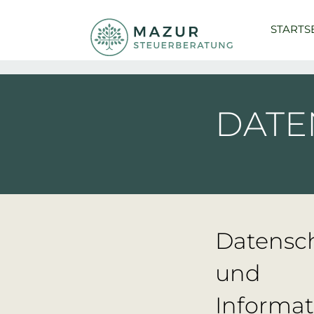
Skip
to
STARTS
content
DATE
Datensc
und
Informat