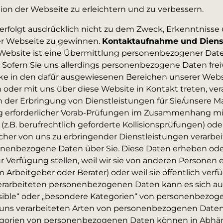
tion der Webseite zu erleichtern und zu verbessern.
erfolgt ausdrücklich nicht zu dem Zweck, Erkenntnisse 
er Webseite zu gewinnen.
Kontaktaufnahme und Diens
Website ist eine Übermittlung personenbezogener Date
h. Sofern Sie uns allerdings personenbezogene Daten freiw
 in den dafür ausgewiesenen Bereichen unserer Webs
 oder mit uns über diese Website in Kontakt treten, ver
 der Erbringung von Dienstleistungen für Sie/unsere 
g erforderlicher Vorab-Prüfungen im Zusammenhang mi
(z.B. berufrechtlich geforderte Kollisionsprüfungen) o
cher von uns zu erbringender Dienstleistungen verarbei
sonenbezogene Daten über Sie. Diese Daten erheben oder
zur Verfügung stellen, weil wir sie von anderen Personen
 Arbeitgeber oder Berater) oder weil sie öffentlich verfü
erarbeiteten personenbezogenen Daten kann es sich a
ible“ oder „besondere Kategorien“ von personenbezo
 uns verarbeiteten Arten von personenbezogenen Date
gorien von personenbezogenen Daten können in Abhän