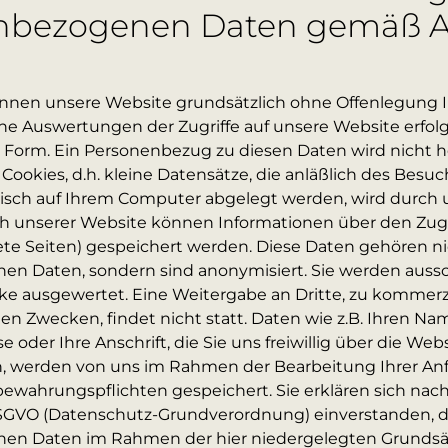
bezogenen Daten gemäß Art.
nnen unsere Website grundsätzlich ohne Offenlegung Ih
che Auswertungen der Zugriffe auf unsere Website erfol
 Form. Ein Personenbezug zu diesen Daten wird nicht her
okies, d.h. kleine Datensätze, die anläßlich des Besuch
sch auf Ihrem Computer abgelegt werden, wird durch u
 unserer Website können Informationen über den Zugr
tete Seiten) gespeichert werden. Diese Daten gehören n
n Daten, sondern sind anonymisiert. Sie werden aussch
cke ausgewertet. Eine Weitergabe an Dritte, zu kommerz
n Zwecken, findet nicht statt. Daten wie z.B. Ihren Nam
e oder Ihre Anschrift, die Sie uns freiwillig über die Web
n, werden von uns im Rahmen der Bearbeitung Ihrer An
ewahrungspflichten gespeichert. Sie erklären sich nach 
SGVO (Datenschutz-Grundverordnung) einverstanden, da
en Daten im Rahmen der hier niedergelegten Grundsät