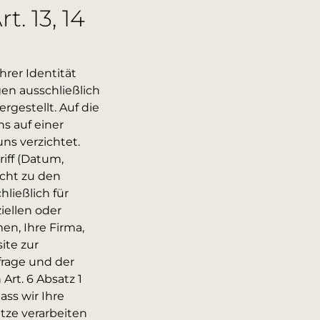
 13, 14
rer Identität
gen ausschließlich
gestellt. Auf die
s auf einer
ns verzichtet.
iff (Datum,
icht zu den
ließlich für
iellen oder
en, Ihre Firma,
site zur
frage und der
Art. 6 Absatz 1
ss wir Ihre
ze verarbeiten