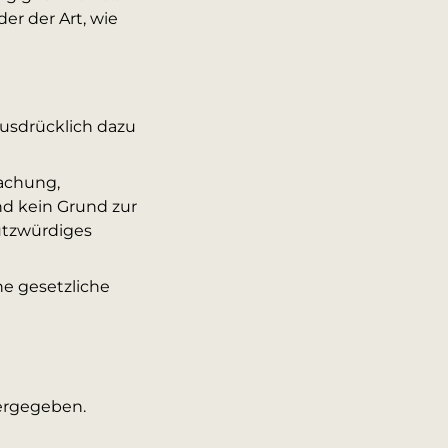
er der Art, wie
ausdrücklich dazu
machung,
nd kein Grund zur
utzwürdiges
ne gesetzliche
tergegeben.