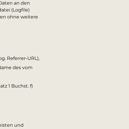
 Daten an den
tei (Logfile)
ten ohne weitere
g. Referrer-URL),
 Name des vom
tz 1 Buchst. f)
eisten und